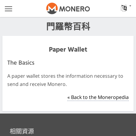
門羅幣百科
Paper Wallet
The Basics
A paper wallet stores the information necessary to
send and receive Monero.
« Back to the Moneropedia
相關資源