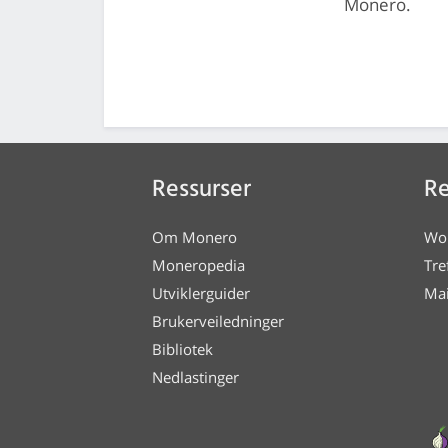
Monero.
Ressurser
Re
Om Monero
Wo
Moneropedia
Tre
Utviklerguider
Mai
Brukerveiledninger
Bibliotek
Nedlastinger