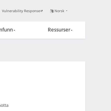
Vulnerability Response
Norsk
mfunn
Ressurser
motta