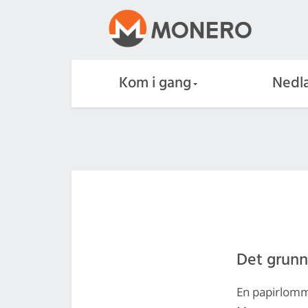
Kom i gang
Nedla
Det grun
En papirlomm