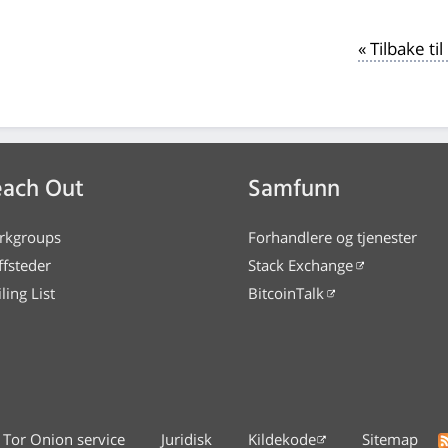
« Tilbake t
ach Out
Samfunn
rkgroups
Forhandlere og tjenester
ffsteder
Stack Exchange
ling List
BitcoinTalk
Tor Onion service
Juridisk
Kildekode
Sitemap