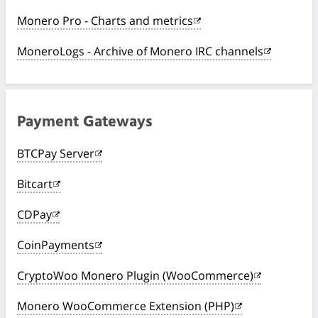
Monero Pro - Charts and metrics
MoneroLogs - Archive of Monero IRC channels
Payment Gateways
BTCPay Server
Bitcart
CDPay
CoinPayments
CryptoWoo Monero Plugin (WooCommerce)
Monero WooCommerce Extension (PHP)