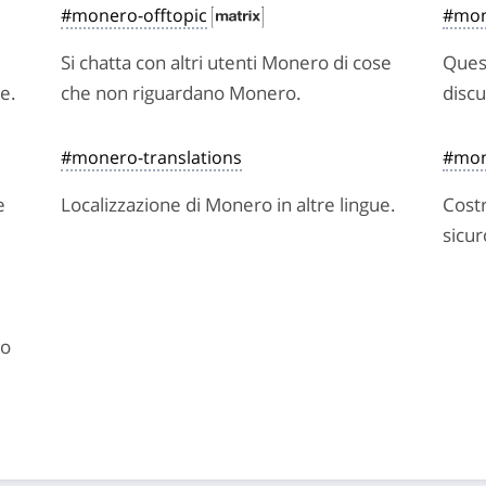
#monero-offtopic
#mon
Si chatta con altri utenti Monero di cose
Ques
e.
che non riguardano Monero.
discu
#monero-translations
#mon
e
Localizzazione di Monero in altre lingue.
Costr
sicur
to