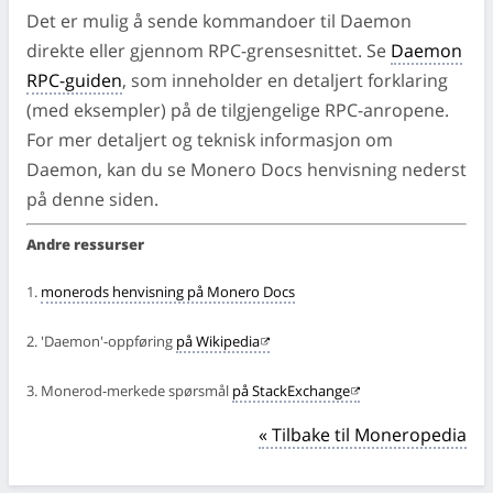
Det er mulig å sende kommandoer til Daemon
direkte eller gjennom RPC-grensesnittet. Se
Daemon
RPC-guiden
, som inneholder en detaljert forklaring
(med eksempler) på de tilgjengelige RPC-anropene.
For mer detaljert og teknisk informasjon om
Daemon, kan du se Monero Docs henvisning nederst
på denne siden.
Andre ressurser
1.
monerods henvisning på Monero Docs
2. 'Daemon'-oppføring
på Wikipedia
3. Monerod-merkede spørsmål
på StackExchange
« Tilbake til Moneropedia