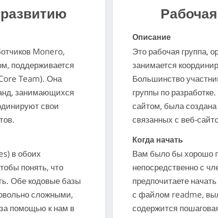
 развитию
Рабочая
Описание
ботчиков Monero,
Это рабочая группа, о
м, поддерживается
занимается координир
Core Team). Она
Большинство участник
манд, занимающихся
группы по разработке
ординируют свои
сайтом, была создана
тов.
связанных с веб-сайтом
Когда начать
es) в обоих
Вам было бы хорошо п
тобы понять, что
непосредственно с чл
ть. Обе кодовые базы
предпочитаете начать
довольно сложными,
с файлом readme, выл
за помощью к нам в
содержится пошаговая