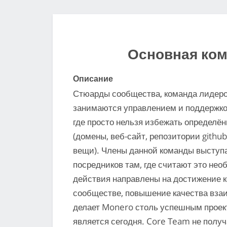
Основная ко
Описание
Стюарды сообщества, команда лидеро
занимаются управлением и поддержко
где просто нельзя избежать определё
(домены, веб-сайт, репозитории githu
вещи). Члены данной команды выступа
посредников там, где считают это нео
действия направлены на достижение к
сообществе, повышение качества вза
делает Monero столь успешным проект
является сегодня. Core Team не получа