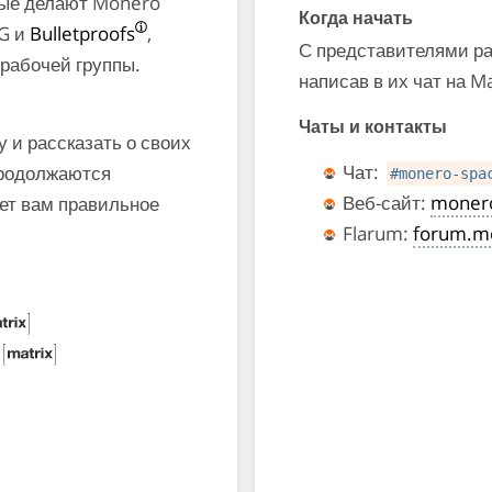
рые делают Monero
Когда начать
AG и
Bulletproofs
,
С представителями ра
рабочей группы.
написав в их чат на Ma
Чаты и контакты
 и рассказать о своих
Чат:
продолжаются
#monero-spa
Веб-сайт:
moner
жет вам правильное
Flarum:
forum.m