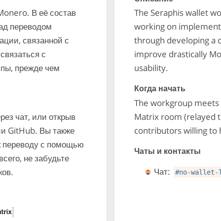
Monero. В её состав
The Seraphis wallet wo
ад переводом
working on implementi
ации, связанной с
through developing a c
связаться с
improve drastically Mo
пы, прежде чем
usability.
Когда начать
The workgroup meets f
рез чат, или открыв
Matrix room (relayed t
и GitHub. Вы также
contributors willing to 
к переводу с помощью
Чаты и контакты
сего, не забудьте
Чат:
ков.
#no-wallet-