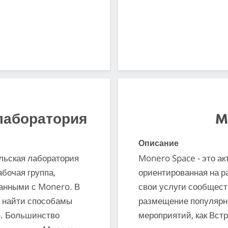
лаборатория
M
Описание
ельская лаборатория
Monero Space - это ак
абочая группа,
ориентированная на р
анными с Monero. В
свои услуги сообщест
я найти способамы
размещение популярны
o. Большинство
мероприятий, как Вст