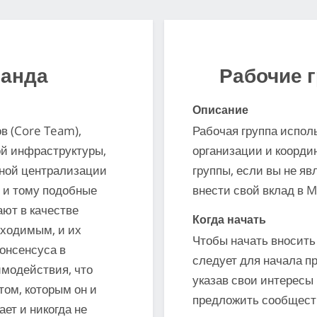
манда
Рабочие 
Описание
в (Core Team),
Рабочая группа испол
й инфраструктуры,
организации и коорди
нной централизации
группы, если вы не я
b и тому подобные
внести свой вклад в 
ют в качестве
Когда начать
бходимым, и их
Чтобы начать вносить 
онсенсуса в
следует для начала пр
имодействия, что
указав свои интересы 
ом, которым он и
предложить сообщест
ет и никогда не