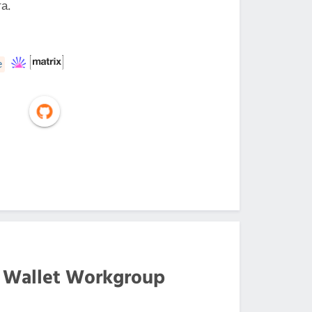
а.
e
s Wallet Workgroup