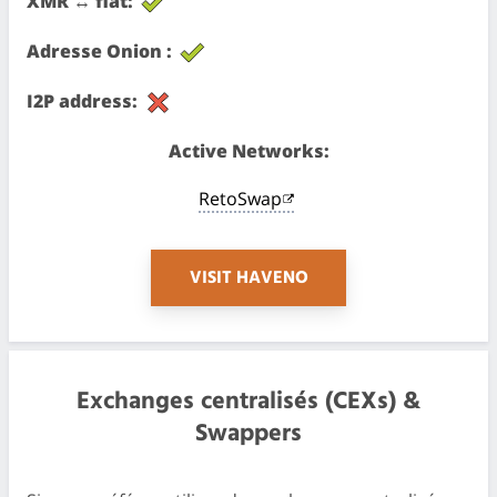
XMR ↔ fiat:
Adresse Onion :
I2P address:
Active Networks:
RetoSwap
VISIT HAVENO
Exchanges centralisés (CEXs) &
Swappers