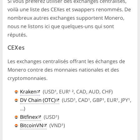
Si vous préférez utiliser des exchanges centralisés,
voilà une liste des CEXes et swappers renommés. De
nombreux autres exchanges supportent Monero,
nous ne listons ici que quelques-uns qui sont
réputés.
CEXes
Les exchanges centralisés offrant les échanges de
Monero contre des monnaies nationales et des
cryptomonnaies.
Kraken
(USD¹, EUR¹ ², CAD, AUD, CHF)
DV Chain (OTC)
(USD¹, CAD¹, GBP¹, EUR¹, JPY¹,
...)
Bitfinex
(USD¹)
BitcoinVN
(VND¹)