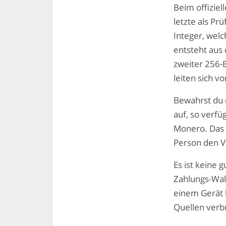
Beim offizie
letzte als P
Integer, wel
entsteht aus
zweiter 256-
leiten sich v
Bewahrst du 
auf, so verfü
Monero. Das T
Person den Vo
Es ist keine 
Zahlungs-Wall
einem Gerät 
Quellen verbu