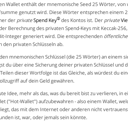
llen Wallet enthält der mnemonische Seed 25 Wörter, von
rüfsumme genutzt wird. Diese Wörter entsprechen einem 2
cher der
private
Spend Key
des Kontos ist. Der
private
Vi
 der Berechnung des privaten Spend-Keys mit Keccak-256,
Bit-Integer generiert wird. Die entsprechenden
öffentlich
on den privaten Schlüsseln ab.
den mnemonischen Schlüssel (die 25 Wörter) an einem si
gst du über eine Sicherung deiner privaten Schlüssel und 
eilen dieser Wortfolge ist das Gleiche, als würdest du ei
llzugriff auf dein Geld gewähren.
gute Idee, mehr als das, was du bereit bist zu verlieren, in 
et ("Hot-Wallet") aufzubewahren - also einem Wallet, wel
liegt, das mit dem Internet oder anderen nicht vertrauen
nden ist, war, oder jemals sein könnte.