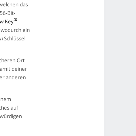
 welchen das
56-Bit-
ew Key
 wodurch ein
en
Schlüssel
cheren Ort
damit deiner
ner anderen
einem
ches auf
swürdigen