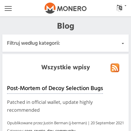
Blog
Filtruj według kategorii:
Wszystkie wpisy
Wszystkie wpisy
Pilne
Post-Mortem of Decoy Selection Bugs
Wydania
Patched in official wallet, update highly
Społeczność
recommended
Opublikowane przez Justin Berman (j-berman) | 20 September 2021
Protokoły spotkań
Category:
core
,
crypto
,
dev
,
community